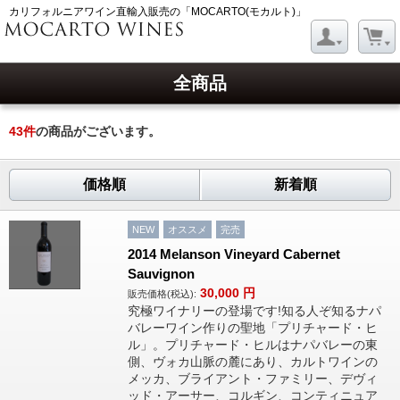
カリフォルニアワイン直輸入販売の「MOCARTO(モカルト)」
全商品
43
件
の商品がございます。
価格順
新着順
NEW
オススメ
完売
2014 Melanson Vineyard Cabernet
Sauvignon
30,000
円
販売価格(税込):
究極ワイナリーの登場です!知る人ぞ知るナパ
バレーワイン作りの聖地「プリチャード・ヒ
ル」。プリチャード・ヒルはナパバレーの東
側、ヴォカ山脈の麓にあり、カルトワインの
メッカ、ブライアント・ファミリー、デヴィ
ッド・アーサー、コルギン、コンティニュア