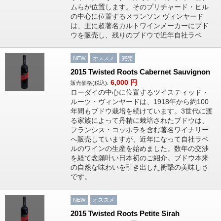
ムらが位置します。そのプリチャード・ヒル
の中心に位置するメランソン ヴィンヤード
は、主に超著名カルトワインメーカーにブド
ウを販売し、残りのブドウで近年自社ラベ
NEW
オススメ
完売
2015 Twisted Roots Cabernet Sauvignon
6,000
円
販売価格(税込):
ローダイの中心に位置するツイスティッド・
ルーツ・ヴィンヤードは、1918年から約100
年間もブドウ栽培を続けています。3世代に渡
る家族によって丹精に栽培されたブドウは、
フランシス・コッポラを含む著名ワイナリー
へ販売していますが、近年になって自社ラベ
ルのワインの生産を始めました。数年の交渉
を経て念願叶い日本初のご紹介。ブドウ本来
の自然な味わいを引き出した衝撃の美味しさ
です。
NEW
オススメ
2015 Twisted Roots Petite Sirah