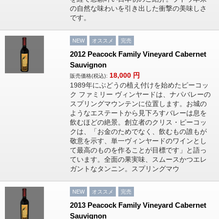
の自然な味わいを引き出した衝撃の美味しさ
です。
NEW
オススメ
完売
2012 Peacock Family Vineyard Cabernet
Sauvignon
18,000
円
販売価格(税込):
1989年にぶどうの植え付けを始めたピーコッ
ク ファミリー ヴィンヤードは、ナパバレーの
スプリングマウンテンに位置します。お城の
ようなエステートから見下ろすバレーは息を
飲むほどの絶景。創立者のクリス・ピーコッ
クは、「お金のためでなく、飲むもの誰もが
敬意を示す、単一ヴィンヤードのワインとし
て最高のものを作ることが目標です」と語っ
ています。全面の果実味、スムースかつエレ
ガントなタンニン。スプリングマウ
NEW
オススメ
完売
2013 Peacock Family Vineyard Cabernet
Sauvignon