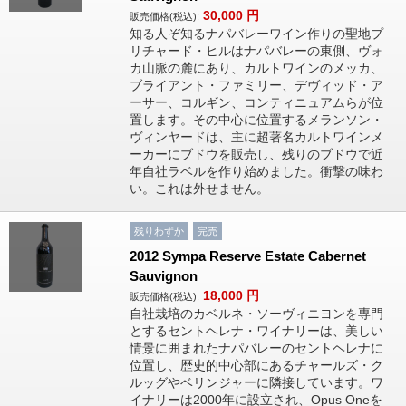
30,000
円
販売価格(税込):
知る人ぞ知るナパバレーワイン作りの聖地プ
リチャード・ヒルはナパバレーの東側、ヴォ
カ山脈の麓にあり、カルトワインのメッカ、
ブライアント・ファミリー、デヴィッド・ア
ーサー、コルギン、コンティニュアムらが位
置します。その中心に位置するメランソン・
ヴィンヤードは、主に超著名カルトワインメ
ーカーにブドウを販売し、残りのブドウで近
年自社ラベルを作り始めました。衝撃の味わ
い。これは外せません。
残りわずか
完売
2012 Sympa Reserve Estate Cabernet
Sauvignon
18,000
円
販売価格(税込):
自社栽培のカベルネ・ソーヴィニヨンを専門
とするセントヘレナ・ワイナリーは、美しい
情景に囲まれたナパバレーのセントヘレナに
位置し、歴史的中心部にあるチャールズ・ク
ルッグやベリンジャーに隣接しています。ワ
イナリーは2000年に設立され、Opus Oneを