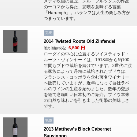
メディ映画の巨匠、メル・ブルックスの作品
の一コマから得た、驚嘆を意味する言葉
「Harumph」。ハランフは人生の楽しみ方が
つまっています。
完売
2014 Twisted Roots Old Zinfandel
6,500
円
販売価格(税込):
ローダイの中心に位置するツイスティッド・
ルーツ・ヴィンヤードは、1918年から約100
年間もブドウ栽培を続けています。3世代に渡
る家族によって丹精に栽培されたブドウは、
フランシス・コッポラを含む著名ワイナリー
へ販売していますが、近年になって自社ラベ
ルのワインの生産を始めました。数年の交渉
を経て念願叶い日本初のご紹介。ブドウ本来
の自然な味わいを引き出した衝撃の美味しさ
です。
完売
2013 Matthew's Block Cabernet
Sauvignon