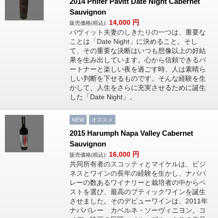
2014 Phifer Pavitt Date Night Cabernet
Sauvignon
14,000
円
販売価格(税込):
パヴィット夫妻のしきたりの一つは、重要な
ことは「Date Night」に決めること。そし
て、その重要な決断はいつも想像以上の好結
果を生み出しています。心から信頼できるパ
ートナーと楽しい夜を過ごす時、人は素晴ら
しい判断を下せるものです。そんな経験を生
かして、人生をさらに充実させるために誕生
した「Date Night」。
NEW
オススメ
2015 Harumph Napa Valley Cabernet
Sauvignon
16,000
円
販売価格(税込):
共同所有者のスコッティとマイケルは、ビジ
ネスとワインの長年の経験を生かし、ナパバ
レーの数あるワイナリーと栽培者の中からベ
ストを選び、最高のブティックワインを誕生
させました。そのデビューワインは、2011年
ナパバレー カベルネ・ソーヴィニヨン。コ