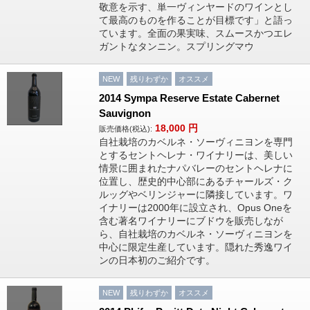
敬意を示す、単一ヴィンヤードのワインとし
て最高のものを作ることが目標です」と語っ
ています。全面の果実味、スムースかつエレ
ガントなタンニン。スプリングマウ
NEW
残りわずか
オススメ
2014 Sympa Reserve Estate Cabernet
Sauvignon
18,000
円
販売価格(税込):
自社栽培のカベルネ・ソーヴィニヨンを専門
とするセントヘレナ・ワイナリーは、美しい
情景に囲まれたナパバレーのセントヘレナに
位置し、歴史的中心部にあるチャールズ・ク
ルッグやベリンジャーに隣接しています。ワ
イナリーは2000年に設立され、Opus Oneを
含む著名ワイナリーにブドウを販売しなが
ら、自社栽培のカベルネ・ソーヴィニヨンを
中心に限定生産しています。隠れた秀逸ワイ
ンの日本初のご紹介です。
NEW
残りわずか
オススメ