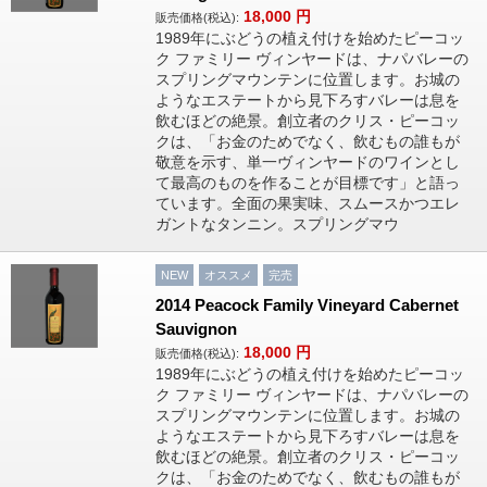
18,000
円
販売価格(税込):
1989年にぶどうの植え付けを始めたピーコッ
ク ファミリー ヴィンヤードは、ナパバレーの
スプリングマウンテンに位置します。お城の
ようなエステートから見下ろすバレーは息を
飲むほどの絶景。創立者のクリス・ピーコッ
クは、「お金のためでなく、飲むもの誰もが
敬意を示す、単一ヴィンヤードのワインとし
て最高のものを作ることが目標です」と語っ
ています。全面の果実味、スムースかつエレ
ガントなタンニン。スプリングマウ
NEW
オススメ
完売
2014 Peacock Family Vineyard Cabernet
Sauvignon
18,000
円
販売価格(税込):
1989年にぶどうの植え付けを始めたピーコッ
ク ファミリー ヴィンヤードは、ナパバレーの
スプリングマウンテンに位置します。お城の
ようなエステートから見下ろすバレーは息を
飲むほどの絶景。創立者のクリス・ピーコッ
クは、「お金のためでなく、飲むもの誰もが