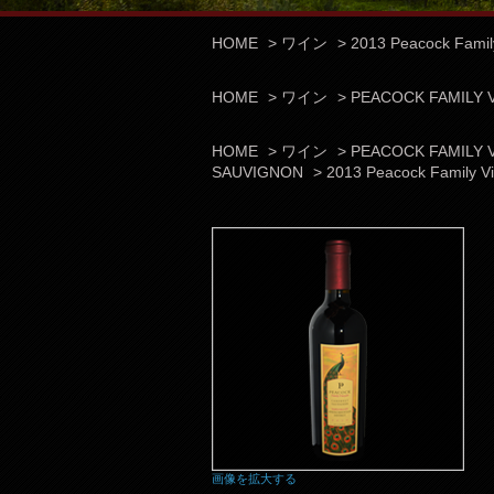
HOME
>
ワイン
>
2013 Peacock Famil
HOME
>
ワイン
>
PEACOCK FAMI
HOME
>
ワイン
>
PEACOCK FAMI
SAUVIGNON
>
2013 Peacock Family V
画像を拡大する